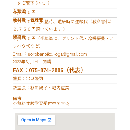
ーをご覧下さい。）
入塾金
５,５００円
教材費・管理費
２,７５０円（入塾時、進級時に進級代（教科書代）
２,７５０円頂いています ）
諸経費
２,７５０円（半年毎に、プリント代・冷暖房費・ノ
ウハウ代など）
Email：sorobanpiko.koga@gmail.com
2022年6月1日 開講
FAX：075-874-2886（代表）
塾長：出口隆司
教室長：杉田陽子・堀内直美
備考
☆無料体験学習受付中です☆