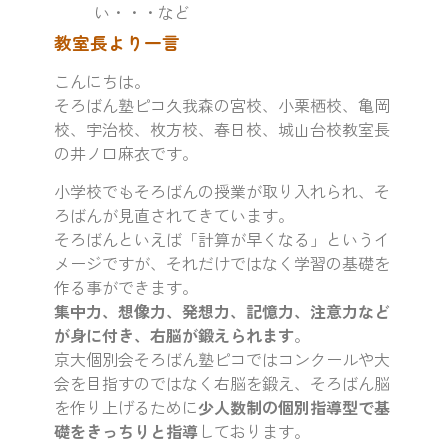
い・・・など
教室長より一言
こんにちは。
そろばん塾ピコ久我森の宮校、小栗栖校、亀岡
校、宇治校、枚方校、春日校、城山台校教室長
の井ノ口麻衣です。
小学校でもそろばんの授業が取り入れられ、そ
ろばんが見直されてきています。
そろばんといえば「計算が早くなる」というイ
メージですが、それだけではなく学習の基礎を
作る事ができます。
集中力、想像力、発想力、記憶力、注意力など
が身に付き、右脳が鍛えられます
。
京大個別会そろばん塾ピコではコンクールや大
会を目指すのではなく右脳を鍛え、そろばん脳
を作り上げるために
少人数制の個別指導型で基
礎をきっちりと指導
しております。